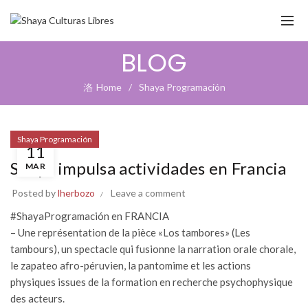
BLOG
Home
Shaya Programación
ANO
Shaya Programación
11
ES
Shaya impulsa actividades en Francia
MAR
o
Posted by
lherbozo
Leave a comment
#ShayaProgramación
en FRANCIA
– Une représentation de la pièce «Los tambores» (Les
tambours), un spectacle qui fusionne la narration orale chorale,
le zapateo afro-péruvien, la pantomime et les actions
physiques issues de la formation en recherche psychophysique
des acteurs.