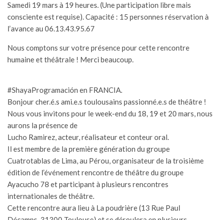
Samedi 19 mars à 19 heures. (Une participation libre mais
consciente est requise). Capacité : 15 personnes réservation à
l’avance au 06.13.43.95.67
Nous comptons sur votre présence pour cette rencontre
humaine et théâtrale ! Merci beaucoup.
A TEATRO
 CIRAE
RO DE
RPRETACIÓN
#ShayaProgramación
en FRANCIA.
CURSOS DE
Bonjour cher.é.s ami.e.s toulousains passionné.e.s de théâtre !
S
NICAS DE
Nous vous invitons pour le week-end du 18, 19 et 20 mars, nous
LUCÍA –
aurons la présence de
LLA
Lucho Ramirez, acteur, réalisateur et conteur oral.
mbre 1,
No
Il est membre de la première génération du groupe
ents
Cuatrotablas de Lima, au Pérou, organisateur de la troisième
édition de l’événement rencontre de théâtre du groupe
UMENTAL MR.
Ayacucho 78 et participant à plusieurs rencontres
UT DE JULIA
EY EN EL
internationales de théâtre.
E, LUEGO
Cette rencontre aura lieu à La poudrière (13 Rue Paul
EMOS UN
LOGO CON
Décamps, 31300 Toulouse) et se déroulera en plusieurs