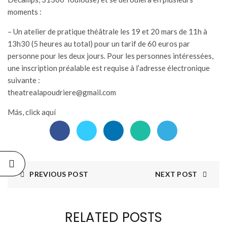
EY Y
moments :
UNAS
RES DE
TRO
– Un atelier de pratique théâtrale les 19 et 20 mars de 11h à
INOAMERICANO
13h30 (5 heures au total) pour un tarif de 60 euros par
mbre 24, 2025
personne pour les deux jours. Pour les personnes intéressées,
omments
une inscription préalable est requise à l’adresse électronique
suivante :
theatrealapoudriere@gmail.com
Más, click aquí
PREVIOUS POST
NEXT POST
RELATED POSTS